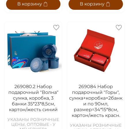
В корзину
В корзину
269080.2 Набор
269084 Набор
подарочный "Волна"
подарочный "Горы",
сумка, коробка, 3
сумка+коробка+2банк
банки 35*23*8,5см,
и по 90мл,
картон/жесть синий
размер=34*15*8см,
картон/жесть красн.
УКАЗАНЫ РОЗНИЧНЫЕ
ЦЕНЫ, ОПТОВЫЕ - У
УКАЗАНЫ РОЗНИЧНЫЕ