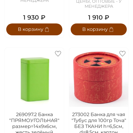
МЕНЕДЖЕРА
ЦЕНЫ, ОПТОВЫЕ - У
МЕНЕДЖЕРА
1 930 ₽
1 910 ₽
В корзину
В корзину
269097.2 Банка
273002 Банка для чая
"ПРЯМОУГОЛЬНАЯ"
"Тубус для 100гр Точа"
размер=14х9х6см,
БЕЗ ТКАНИ h=6,5см,
жесть зелёный
d=8,5см, картон