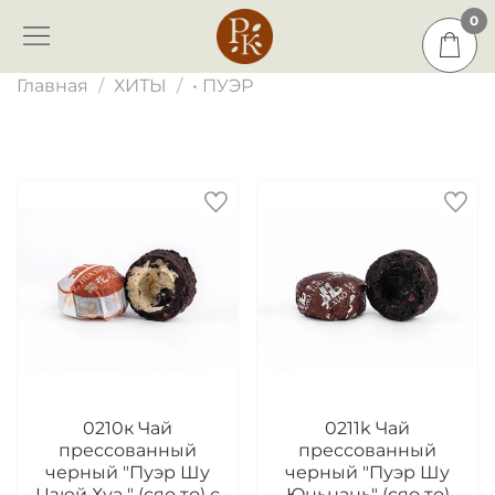
0
0
Главная
ХИТЫ
• ПУЭР
0210к Чай
0211k Чай
прессованный
прессованный
черный "Пуэр Шу
черный "Пуэр Шу
Цзюй Хуа " (сяо то) с
Юньнань" (сяо то)