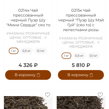
0214к Чай
0215к Чай
прессованный
прессованный
черный Пуэр Шу
черный "Пуэр Шу Мэй
"Мини Сердце" сяо то
Гуй" (сяо то) с
лепестками розы
УКАЗАНЫ РОЗНИЧНЫЕ
ЦЕНЫ, ОПТОВЫЕ - У
УКАЗАНЫ РОЗНИЧНЫЕ
МЕНЕДЖЕРА
ЦЕНЫ, ОПТОВЫЕ - У
МЕНЕДЖЕРА
1 кг
0,5 кг
0,1 кг
1 кг
0,5 кг
0,1 кг
4 326 ₽
5 810 ₽
В корзину
В корзину