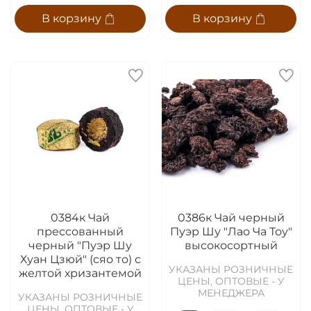
В корзину
В корзину
0384к Чай
0386к Чай черный
прессованный
Пуэр Шу "Лао Ча Тоу"
черный "Пуэр Шу
высокосортный
Хуан Цзюй" (сяо то) с
УКАЗАНЫ РОЗНИЧНЫЕ
желтой хризантемой
ЦЕНЫ, ОПТОВЫЕ - У
МЕНЕДЖЕРА
УКАЗАНЫ РОЗНИЧНЫЕ
ЦЕНЫ, ОПТОВЫЕ - У