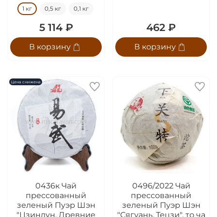
1 кг
0,5 кг
0,1 кг
5 114 ₽
462 ₽
В корзину
В корзину
Цена снижена
0436к Чай
0496/2022 Чай
прессованный
прессованный
зеленый Пуэр Шэн
зеленый Пуэр Шэн
"Цзинлун, Древние
"Сягуань, Тецзи", то ча