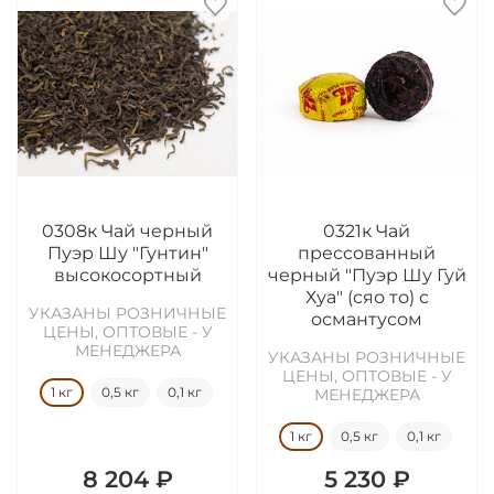
0308к Чай черный
0321к Чай
Пуэр Шу "Гунтин"
прессованный
высокосортный
черный "Пуэр Шу Гуй
Хуа" (сяо то) с
УКАЗАНЫ РОЗНИЧНЫЕ
османтусом
ЦЕНЫ, ОПТОВЫЕ - У
МЕНЕДЖЕРА
УКАЗАНЫ РОЗНИЧНЫЕ
ЦЕНЫ, ОПТОВЫЕ - У
1 кг
0,5 кг
0,1 кг
МЕНЕДЖЕРА
1 кг
0,5 кг
0,1 кг
8 204 ₽
5 230 ₽