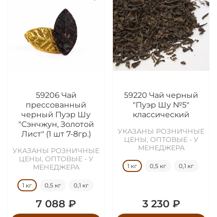
59206 Чай
59220 Чай черный
прессованный
"Пуэр Шу №5"
черный Пуэр Шу
классический
"Сэнчжун, Золотой
УКАЗАНЫ РОЗНИЧНЫЕ
Лист" (1 шт 7-8гр.)
ЦЕНЫ, ОПТОВЫЕ - У
МЕНЕДЖЕРА
УКАЗАНЫ РОЗНИЧНЫЕ
ЦЕНЫ, ОПТОВЫЕ - У
1 кг
0,5 кг
0,1 кг
МЕНЕДЖЕРА
1 кг
0,5 кг
0,1 кг
7 088 ₽
3 230 ₽