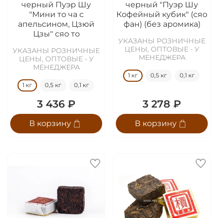
черный Пуэр Шу
черный "Пуэр Шу
"Мини то ча с
Кофейный кубик" (сяо
апельсином, Цзюй
фан) (без аромика)
Цзы" сяо то
УКАЗАНЫ РОЗНИЧНЫЕ
ЦЕНЫ, ОПТОВЫЕ - У
УКАЗАНЫ РОЗНИЧНЫЕ
МЕНЕДЖЕРА
ЦЕНЫ, ОПТОВЫЕ - У
МЕНЕДЖЕРА
1 кг
0,5 кг
0,1 кг
1 кг
0,5 кг
0,1 кг
3 436 ₽
3 278 ₽
В корзину
В корзину