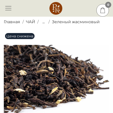
0
0
Главная
ЧАЙ
...
Зеленый жасминовый
Цена снижена