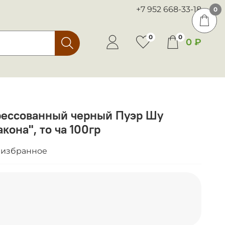
+7 952 668-33-18
0
0
0
0 ₽
рессованный черный Пуэр Шу
кона", то ча 100гр
 избранное