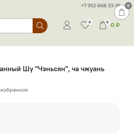
+7 952 668-33-18
0
0
0
0 ₽
ванный Шу "Чэньсян", ча чжуань
 избранное