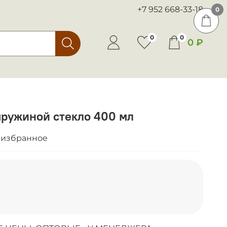
+7 952 668-33-18
0
0
0
0 ₽
пружиной стекло 400 мл
 избранное