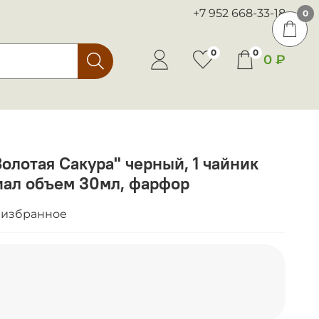
+7 952 668-33-18
0
0
0
0 ₽
олотая Сакура" черный, 1 чайник
иал объем 30мл, фарфор
 избранное