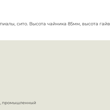
4 пиалы, сито. Высота чайника 85мм, высота га
,
промышленный