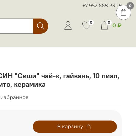
+7 952 668-33-18
0
0
0
0 ₽
ИН "Сиши" чай-к, гайвань, 10 пиал,
сито, керамика
 избранное
В корзину