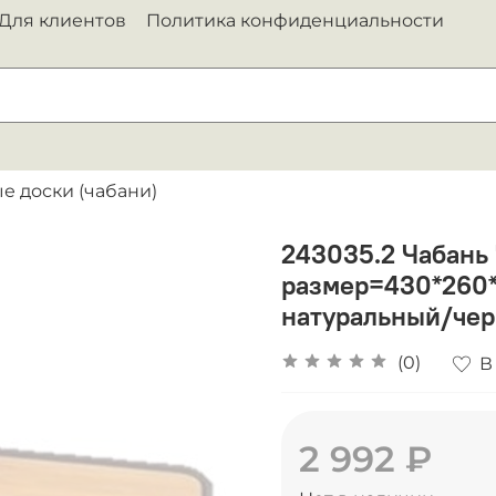
Для клиентов
Политика конфиденциальности
ые доски (чабани)
243035.2 Чабань
размер=430*260*
натуральный/че
(0)
В
2 992 ₽