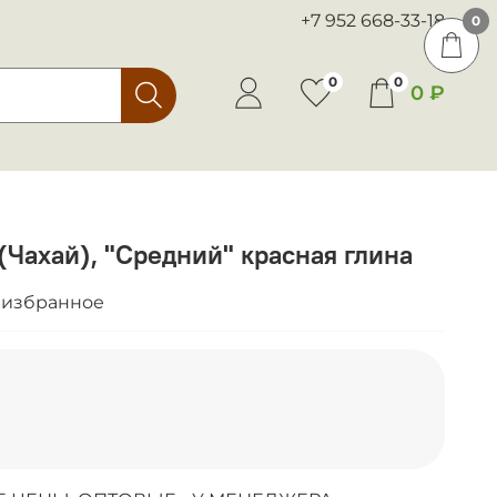
+7 952 668-33-18
0
0
0
0 ₽
Чахай), "Средний" красная глина
 избранное