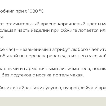
обжиг при t 1080 ºС
ют отличительный красно-коричневый цвет и м
большая часть изделий при обжиге лопается и
ы.
ре чая) – незаменимый атрибут любого чаепития
тобы чай не перезаваривался, а из него уже ча
авными и гармоничными линиями тела, носика
без подтеков с носика по телу чахая.
ских и тайваньских улунов, пуэров, хэйча и кр