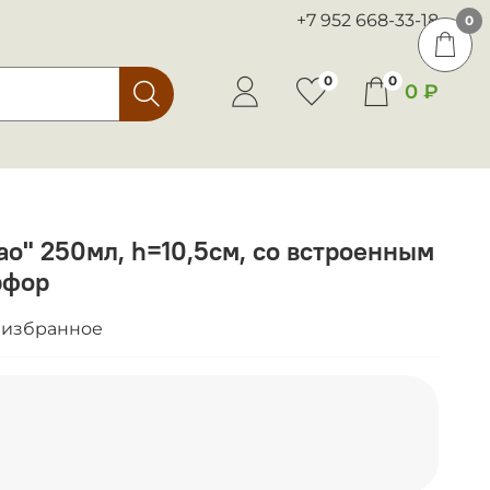
+7 952 668-33-18
0
0
0
0 ₽
ао" 250мл, h=10,5см, со встроенным
рфор
 избранное