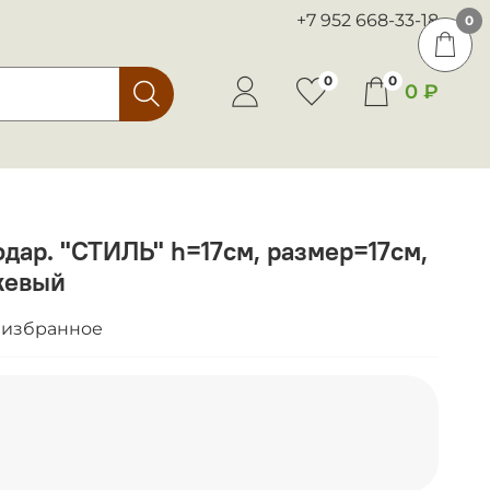
+7 952 668-33-18
0
0
0
0 ₽
одар. "СТИЛЬ" h=17см, размер=17см,
жевый
 избранное