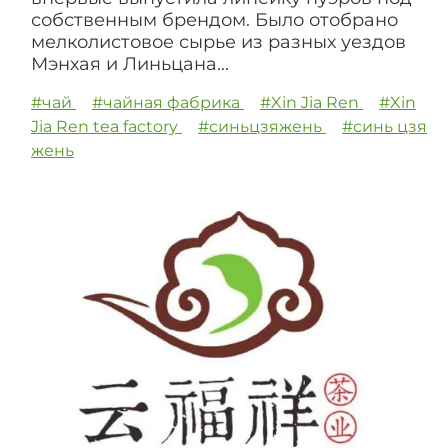
собственным брендом. Было отобрано
мелколистовое сырье из разных уездов
Мэнхая и Линьцана...
#чай
#чайная фабрика
#Xin Jia Ren
#Xin
Jia Ren tea factory
#синьцзяжень
#синь цзя
жень