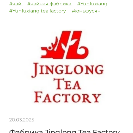
#чай
#чайная фабрика
#Yunfuxiang
#Yunfuxiang tea factory
#юньфусян
20.03.2025
Фабрика Jinglong Tea Factory