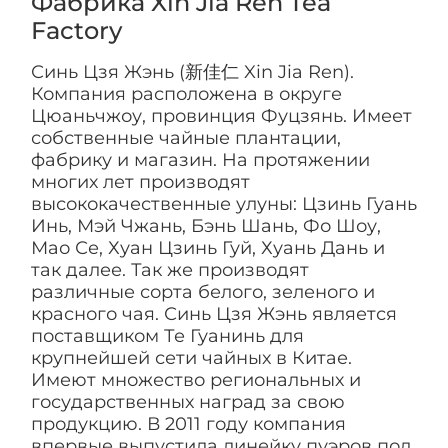
Фабрика Xin Jia Ren Tea
Factory
Синь Цзя Жэнь (新佳仁 Xin Jia Ren).
Компания расположена в округе
Цюаньчжоу, провинция Фуцзянь. Имеет
собственные чайные плантации,
фабрику и магазин. На протяжении
многих лет производят
высококачественные улуны: Цзинь Гуань
Инь, Мэй Чжань, Бэнь Шань, Фо Шоу,
Мао Се, Хуан Цзинь Гуй, Хуань Дань и
так далее. Так же производят
различные сорта белого, зеленого и
красного чая. Синь Цзя Жэнь является
поставщиком Те Гуанинь для
крупнейшей сети чайных в Китае.
Имеют множество региональных и
государственных наград за свою
продукцию. В 2011 году компания
впервые выпустила линейку пуэров под